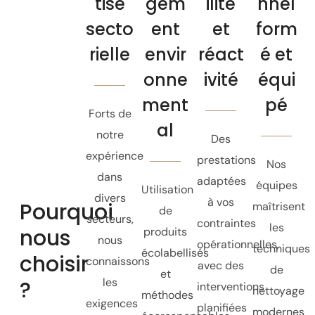
tise
gem
ilité
nnel
secto
ent
et
form
rielle
envir
réact
é et
onne
ivité
équi
ment
pé
Forts de
al
notre
Des
expérience
prestations
Nos
dans
adaptées
équipes
Utilisation
divers
à vos
Pourquoi
maîtrisent
de
secteurs,
contraintes
les
nous
produits
nous
opérationnelles,
techniques
écolabellisés
choisir
connaissons
avec des
de
et
les
?
interventions
nettoyage
méthodes
exigences
planifiées
modernes