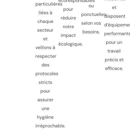
écoresponsables
particulières
ou
et
pour
liées à
ponctuelles
disposent
réduire
chaque
selon vos
d’équipeme
notre
secteur
besoins.
performant
impact
et
pour un
écologique.
veillons à
travail
respecter
précis et
des
efficace.
protocoles
stricts
pour
assurer
une
hygiène
irréprochable.