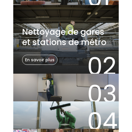
Nettoyage de gares
et stations de métro
02
En savoir plus
03
04