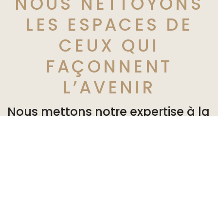
NOUS NETTOYONS
LES ESPACES DE
CEUX QUI
FAÇONNENT
L’AVENIR
Nous mettons notre expertise à la
disposition de nos partenaires en
leur offrant des solutions
personnalisées adaptées à leurs
besoins. Ils peuvent vaquer à
leurs occupations dans un
environnement sain et agréable.