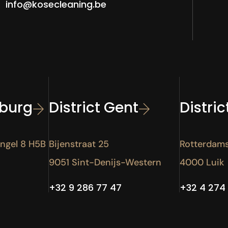
info@kosecleaning.be
mburg
District Gent
Distric
ingel 8 H5B
Bijenstraat 25
Rotterdams
9051 Sint-Denijs-Western
4000 Luik
+32 9 286 77 47
+32 4 274 