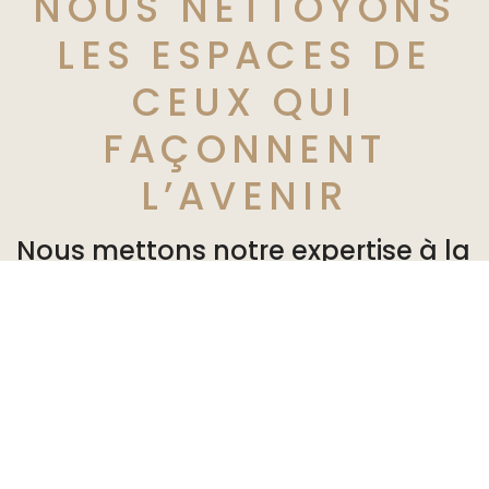
NOUS NETTOYONS
LES ESPACES DE
CEUX QUI
FAÇONNENT
L’AVENIR
Nous mettons notre expertise à la
disposition de nos partenaires en
leur offrant des solutions
personnalisées adaptées à leurs
besoins. Ils peuvent vaquer à
leurs occupations dans un
environnement sain et agréable.