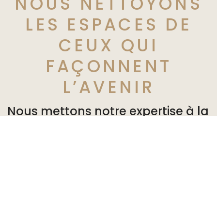
NOUS NETTOYONS
LES ESPACES DE
CEUX QUI
FAÇONNENT
L’AVENIR
Nous mettons notre expertise à la
disposition de nos partenaires en
leur offrant des solutions
personnalisées adaptées à leurs
besoins. Ils peuvent vaquer à
leurs occupations dans un
environnement sain et agréable.