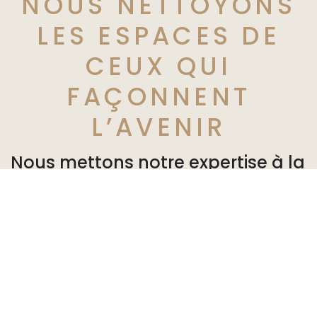
NOUS NETTOYONS
LES ESPACES DE
CEUX QUI
FAÇONNENT
L’AVENIR
Nous mettons notre expertise à la
disposition de nos partenaires en
leur offrant des solutions
personnalisées adaptées à leurs
besoins. Ils peuvent vaquer à
leurs occupations dans un
environnement sain et agréable.