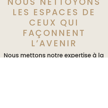
NOUS NETTOYONS
LES ESPACES DE
CEUX QUI
FAÇONNENT
L’AVENIR
Nous mettons notre expertise à la
disposition de nos partenaires en
leur offrant des solutions
personnalisées adaptées à leurs
besoins. Ils peuvent vaquer à
leurs occupations dans un
environnement sain et agréable.