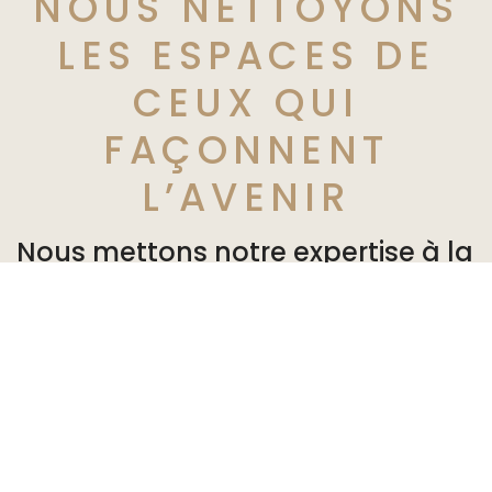
NOUS NETTOYONS
LES ESPACES DE
CEUX QUI
FAÇONNENT
L’AVENIR
Nous mettons notre expertise à la
disposition de nos partenaires en
leur offrant des solutions
personnalisées adaptées à leurs
besoins. Ils peuvent vaquer à
leurs occupations dans un
environnement sain et agréable.