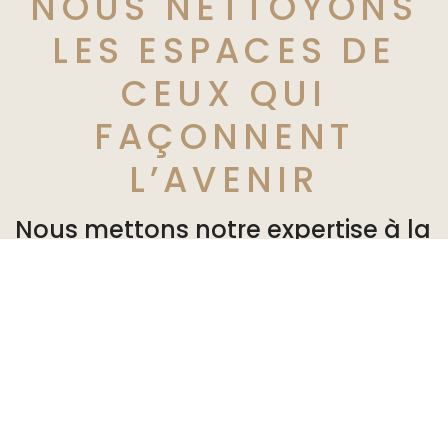
NOUS NETTOYONS
LES ESPACES DE
CEUX QUI
FAÇONNENT
L’AVENIR
Nous mettons notre expertise à la
disposition de nos partenaires en
leur offrant des solutions
personnalisées adaptées à leurs
besoins. Ils peuvent vaquer à
leurs occupations dans un
environnement sain et agréable.