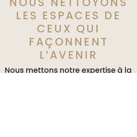
NOUS NETTOYONS
LES ESPACES DE
CEUX QUI
FAÇONNENT
L’AVENIR
Nous mettons notre expertise à la
disposition de nos partenaires en
leur offrant des solutions
personnalisées adaptées à leurs
besoins. Ils peuvent vaquer à
leurs occupations dans un
environnement sain et agréable.